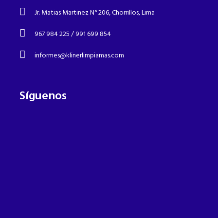
Jr. Matias Martinez N° 206, Chorrillos, Lima
967 984 225 / 991 699 854
informes@klinerlimpiamas.com
Síguenos