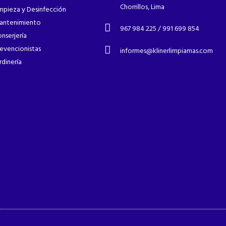
Chorrillos, Lima
mpieza y Desinfección
antenimiento
967 984 225 / 991 699 854
nserjería
evencionistas
informes@klinerlimpiamas.com
rdinería